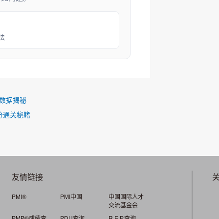
法
资数据揭秘
分通关秘籍
友情链接
PMI®
PMI中国
中国国际人才
交流基金会
PMP®成绩查
PDU查询
R.E.P.查询