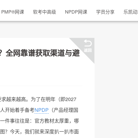
PMP
®
网课
软考中高级
NPDP网课
学员分享
乐凯动
找？全网靠谱获取渠道与避
求越来越高。为了在明年（即2027
人开始着手备考
NPDP
（产品经理国
一件事往往是：官方教材太厚重，哪
图？今天，我们就来深度扒一扒市面