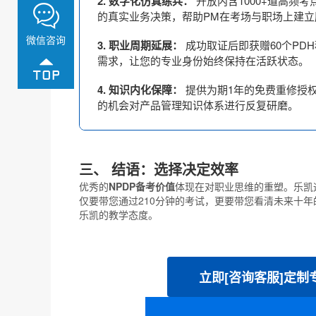
2. 数字化仿真练兵：
开放内含1000+道高频
的真实业务决策，帮助PM在考场与职场上建立
微信咨询
3. 职业周期延展：
成功取证后即获赠60个PD
需求，让您的专业身份始终保持在活跃状态。
4. 知识内化保障：
提供为期1年的免费重修授
的机会对产品管理知识体系进行反复研磨。
三、 结语：选择决定效率
优秀的
NPDP备考价值
体现在对职业思维的重塑。乐凯
仅要带您通过210分钟的考试，更要带您看清未来十
乐凯的教学态度。
立即[咨询客服]定制