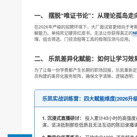
一、 摆脱“唯证书论”：从理论孤岛走
在2026年严峻的招聘环境下，大厂面试官更倾向于
解能力。单纯死记硬背红皮书，无法让你获得真正的
N
理、组合筛选、门径流程等工具的极限压测与应用。
二、 乐凯差异化赋能：如何让学习效果
为了让每一份学费都产生长期的职场回报，乐凯重新定
员构建的差异化服务矩阵，确保文字清晰、逻辑透明：
乐凯实战训练营：四大赋能维度(2026升级
1. 沉浸式直播研讨：
投入累计43小时的高强
演，坚决抵制那些低质且无法互动的陈旧录播