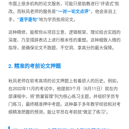
市面上很多机构的论文服务，可能只是助教进行“评语式”批
改。而秋风老师的服务是
“一对一论文点评”
，他会亲自上
手，
“逐字逐句”
地为学员批阅论文。
这种精修，能帮你从项目立意、逻辑框架、理论结合实践的
深度、乃至措辞表达上进行根本性的重塑。这种细致入微的
指导，是确保论文不跑题、不空洞、拿高分的最大保障。
2. 精准的考前论文押题
秋风老师在软考高项的论文押题上有着骄人的历史。例如，
在2022年11月的考试中，他提前3个月（8月11日）就在内
部课程中，将“质量管理”列为核心练习主题，并组织学员专
门练习，最终精准押中考题。这种基于多年教学经验和对考
纲精准把握的预测，能让学员在考前就“做足了练习”。