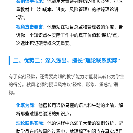
案例信手拈来
：他能用大量亲身经历的真实案例，把厚
重教材上（如成本、进度、风险管理）的枯燥理论讲
“活”。
视角直击要害
：他能站在项目总监和管理者的角度，告
诉你一个知识点在实际工作中的真正价值和“踩坑”点，
这远比死记硬背概念更重要。
二、优势二：深入浅出，擅长“理论联系实际”
有了实战经验，还需要高超的教学能力才能将其转化为学生
的得分。秋风老师的授课风格以“轻松、形象、重总结”著
称。
化繁为简
：他擅长用通俗易懂的语言和生动的比喻，解
析那些难懂易混淆的知识点。
理论联系实际
：他的课程中充满了大量的案例分析，帮
助学员在听故事的过程中，就理解了知识点在真实项目