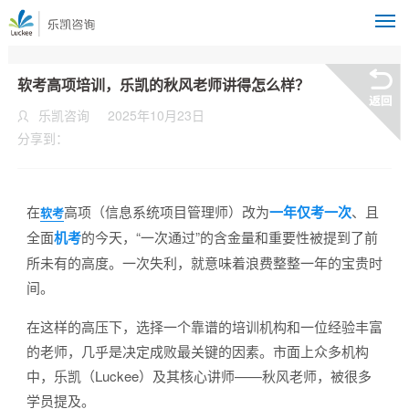
M
软考高项培训，乐凯的秋风老师讲得怎么样？
乐凯咨询
2025年10月23日
分享到：
在
高项（信息系统项目管理师）改为
一年仅考一次
、且
软考
全面
机考
的今天，“一次通过”的含金量和重要性被提到了前
所未有的高度。一次失利，就意味着浪费整整一年的宝贵时
间。
在这样的高压下，选择一个靠谱的培训机构和一位经验丰富
的老师，几乎是决定成败最关键的因素。市面上众多机构
中，乐凯（Luckee）及其核心讲师——秋风老师，被很多
学员提及。