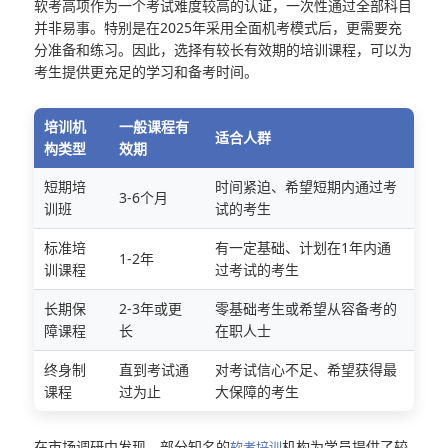
软考高项作为一个考试难度较高的认证，一次性通过全部科目
并非易事。特别是在2025年采用全面机考模式后，更需要充
分准备和练习。因此，选择有较长有效期的培训课程，可以为
考生提供更充足的学习和备考时间。
培训机
一般课程有
适合人群
构类型
效期
短期培
时间紧迫、希望短期内通过考
3-6个月
训班
试的考生
标准培
有一定基础、计划在1年内通
1-2年
训课程
过考试的考生
长期保
2-3年或更
零基础考生或希望从容备考的
障课程
长
在职人士
终身制
直到考试通
对考试信心不足、希望获得最
课程
过为止
大保障的考生
在市场调研中发现，部分知名的
机构为学员提供了较
软考培训