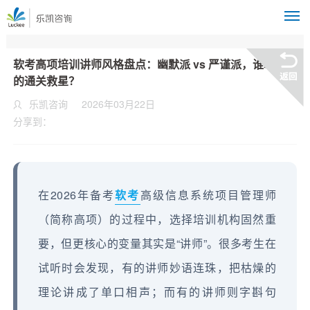
M
软考高项培训讲师风格盘点：幽默派 vs 严谨派，谁才是你
的通关救星？
乐凯咨询
2026年03月22日
分享到：
在2026年备考
软考
高级信息系统项目管理师
（简称高项）的过程中，选择培训机构固然重
要，但更核心的变量其实是“讲师”。很多考生在
试听时会发现，有的讲师妙语连珠，把枯燥的
理论讲成了单口相声；而有的讲师则字斟句