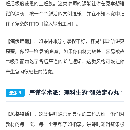
班后极度疲惫的上班族。这类讲师的课能让你在原本想睡
觉的深夜，被一个个鲜活的案例逗乐，并在不知不觉中记
住了复杂的ITTO（输入输出工具）。
【潜伏暗礁】：
如果讲师分寸拿捏不好，容易出现“听课爽
歪歪，做题一脸懵”的尴尬。如果你自制力较差，容易被故
事吸引而忽略了背后严谨的考点逻辑，这类风格可能让你
产生复习很轻松的错觉。
严谨学术派：理科生的“强效定心丸”
流派 B
【风格特质】：
这类讲师通常是典型的工科思维。他们对
教材的每一页、每一个字都了如指掌。讲课时逻辑链条极