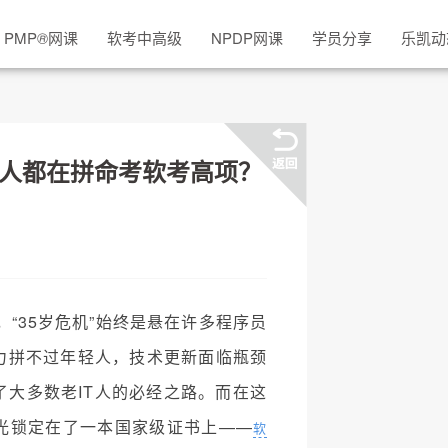
PMP
®
网课
软考中高级
NPDP网课
学员分享
乐凯动
IT人都在拼命考软考高项？
，“35岁危机”始终是悬在许多程序员
力拼不过年轻人，技术更新面临瓶颈
大多数老IT人的必经之路。而在这
光锁定在了一本国家级证书上——
软