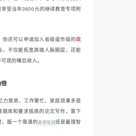
享受当年3600元的继续教育专项附
，你还可以申请加入省级或市级的
政
标，不仅能拓宽高端人脉圈层，还能
份可观的睡后收入。
功倍
忆力衰退、工作繁忙、家庭琐事多是
量题库和要求极高的论文写作，靠下
时，报一个靠谱的
班是最理智
高项培训