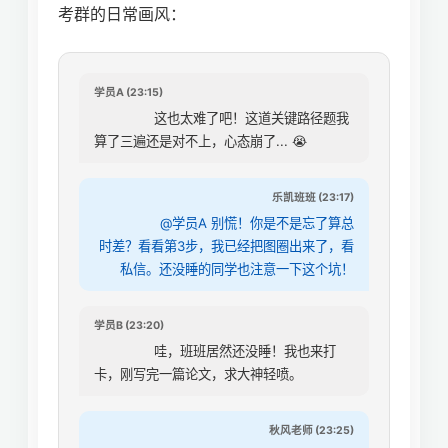
考群的日常画风：
学员A (23:15)
这也太难了吧！这道关键路径题我
算了三遍还是对不上，心态崩了... 😭
乐凯班班 (23:17)
@学员A 别慌！你是不是忘了算总
时差？看看第3步，我已经把图圈出来了，看
私信。还没睡的同学也注意一下这个坑！
学员B (23:20)
哇，班班居然还没睡！我也来打
卡，刚写完一篇论文，求大神轻喷。
秋风老师 (23:25)