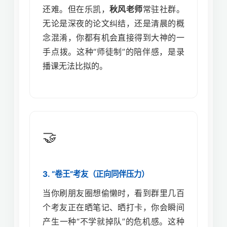
还难。但在乐凯，
秋风老师
常驻社群。
无论是深夜的论文纠结，还是清晨的概
念混淆，你都有机会直接得到大神的一
手点拨。这种“师徒制”的陪伴感，是录
播课无法比拟的。
🤝
3. “卷王”考友（正向同伴压力）
当你刷朋友圈想偷懒时，看到群里几百
个考友正在晒笔记、晒打卡，你会瞬间
产生一种“不学就掉队”的危机感。这种