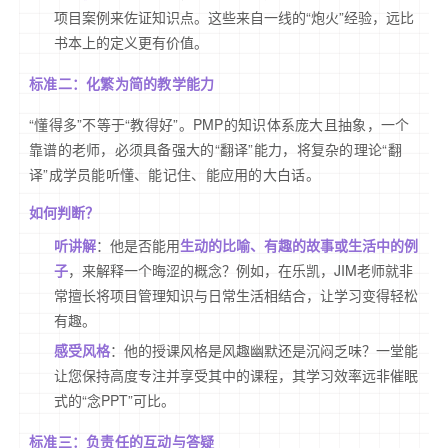
项目案例来佐证知识点。这些来自一线的“炮火”经验，远比
书本上的定义更有价值。
标准二：化繁为简的教学能力
“懂得多”不等于“教得好”。PMP的知识体系庞大且抽象，一个
靠谱的老师，必须具备强大的“翻译”能力，将复杂的理论“翻
译”成学员能听懂、能记住、能应用的大白话。
如何判断？
听讲解
：他是否能用
生动的比喻、有趣的故事或生活中的例
子
，来解释一个晦涩的概念？例如，在乐凯，JIM老师就非
常擅长将项目管理知识与日常生活相结合，让学习变得轻松
有趣。
感受风格
：他的授课风格是风趣幽默还是沉闷乏味？一堂能
让您保持高度专注并享受其中的课程，其学习效率远非催眠
式的“念PPT”可比。
标准三：负责任的互动与答疑