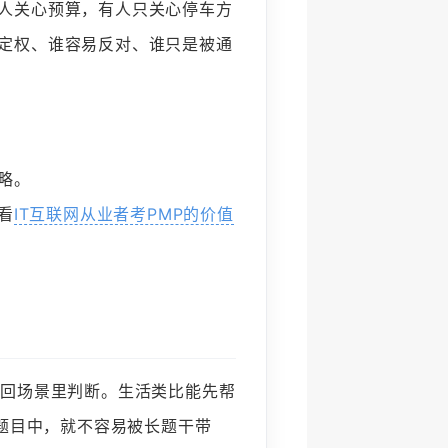
人关心预算，有人只关心停车方
定权、谁容易反对、谁只是被通
略。
看
IT互联网从业者考PMP的价值
放回场景里判断。生活类比能先帮
和题目中，就不容易被长题干带