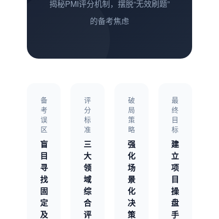
揭秘PMI评分机制，摆脱“无效刷题”
的备考焦虑
备
评
破
最
考
分
局
终
误
标
策
目
区
准
略
标
盲
三
强
建
目
大
化
立
寻
领
场
项
找
域
景
目
固
综
化
操
定
合
决
盘
及
评
策
手