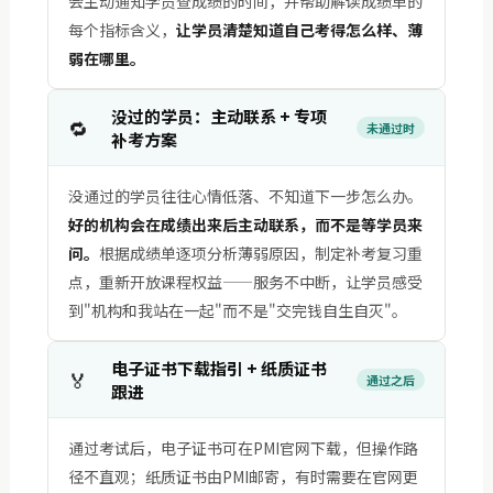
会主动通知学员查成绩的时间，并帮助解读成绩单的
每个指标含义，
让学员清楚知道自己考得怎么样、薄
弱在哪里。
没过的学员：主动联系 + 专项
🔁
未通过时
补考方案
没通过的学员往往心情低落、不知道下一步怎么办。
好的机构会在成绩出来后主动联系，而不是等学员来
问。
根据成绩单逐项分析薄弱原因，制定补考复习重
点，重新开放课程权益——服务不中断，让学员感受
到"机构和我站在一起"而不是"交完钱自生自灭"。
电子证书下载指引 + 纸质证书
🏅
通过之后
跟进
通过考试后，电子证书可在PMI官网下载，但操作路
径不直观；纸质证书由PMI邮寄，有时需要在官网更