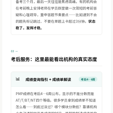
备考三个月，最后一天往往是焦虑高峰。有的机构会
在考前晚上安排老师在学员群里做一次简短的考前答
疑和心理疏导，重申答题节奏要点——比如遇到不会
的题先标记跳过、不要在单题上卡超过3分钟。
状态
稳了，发挥才稳。
03 —
考后服务：这里最能看出机构的真实态度
📊
成绩查询指引 + 成绩单解读
考后4—6周
PMP成绩在考后4—6周公布，显示的不是分数而是
AT/T/BT/NT四个等级。很多学员拿到成绩单不知道
怎么看——到底过没过？哪个模块分数低？靠谱机构