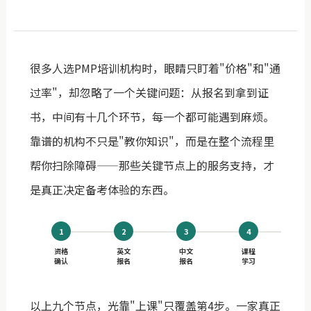
很多人选PMP培训机构时，眼睛只盯着"价格"和"通
过率"，却忽略了一个关键问题：从报名到拿到证
书，中间有十几个环节，每一个都可能遇到麻烦。
靠谱的机构不只是"教你知识"，而是在整个流程里
帮你扫除障碍——那些关键节点上的服务支持，才
是真正决定备考体验的东西。
1
2
3
4
资格
英文
中文
课程
考
确认
报名
报名
学习
冲
以上九个节点，光靠"上课"只覆盖第4步。一家真正