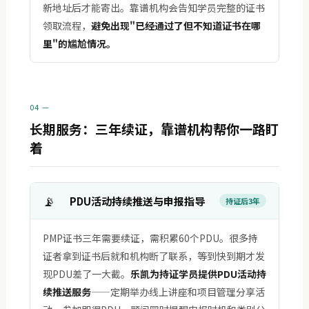
新地址后才能寄出。靠谱机构会告知学员完整的证书
领取流程，
避免出现"已经通过了但不知道证书在哪
里"的尴尬情况。
04 —
长期服务：三年续证，靠谱机构帮你一路盯
着
📡
PDU活动持续推送与申报指导
持证后3年
PMP证书三年需要续证，需积累60个PDU。很多持
证者拿到证书后就和机构断了联系，等到快到期才发
现PDU差了一大截。
乐凯为持证学员提供PDU活动持
续推送服务
——定期举办线上讲座和项目管理分享活