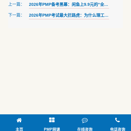
2026年PMP备考黑幕：闲鱼上9.9元的“全套课”，是如何毁掉你的考试资格的？
上一篇：
2026年PMP考试最大拦路虎：为什么理工科“学霸”都在“人员管理”题上挂了？
下一篇：
主页
PMP网课
在线咨询
电话咨询