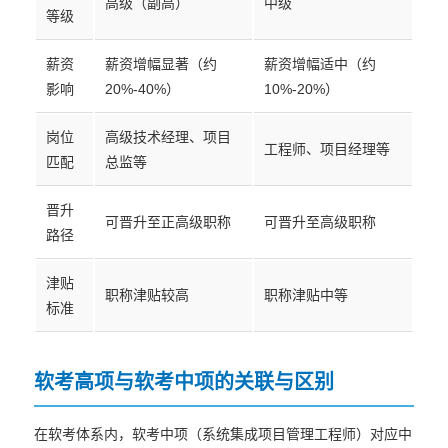
高级（副高）
中级
等级
薪资
薪资增幅显著（约
薪资增幅适中（约
影响
20%-40%）
10%-20%）
岗位
高级技术经理、项目
工程师、项目经理等
匹配
总监等
晋升
可晋升至正高级职称
可晋升至高级职称
路径
津贴
职称津贴较高
职称津贴中等
标准
软考高项与软考中项的关联与区别
在软考体系内，软考中项（系统集成项目管理工程师）对应中